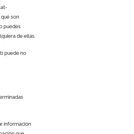
sat-
e qué son
mo puedes
quiera de ellas.
web puede no
terminadas
ar información
rmación que