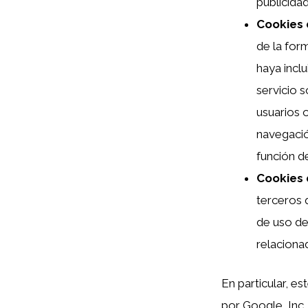
publicida
Cookies
de la form
haya incl
servicio 
usuarios 
navegació
función d
Cookies 
terceros 
de uso del
relacionad
En particular, es
por Google, Inc.