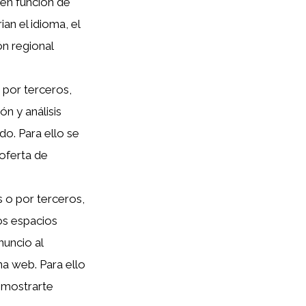
 en función de
an el idioma, el
ón regional
 por terceros,
ón y análisis
do. Para ello se
 oferta de
s o por terceros,
os espacios
nuncio al
na web. Para ello
 mostrarte