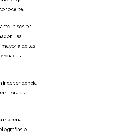
econocerte.
ante la sesión
ador. Las
a mayoría de las
enominadas
n independencia
 temporales o
 almacenar
otografías o