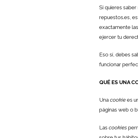
Si quieres saber
repuestos.es, es
exactamente las
ejercer tu derec
Eso sí, debes sa
funcionar perfec
QUÉ ES UNA C
Una
cookie
es un
páginas web o b
Las
cookies
perm
sobre tus hábit