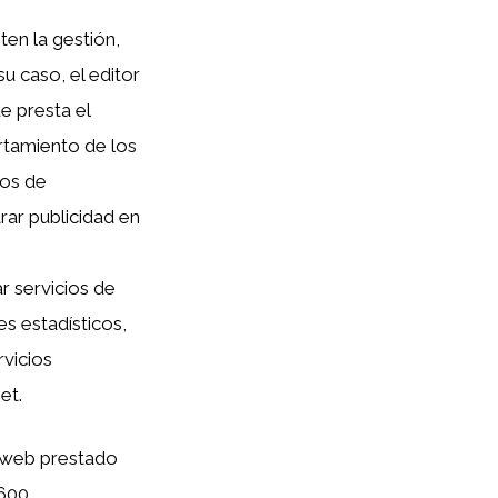
ten la gestión,
su caso, el editor
e presta el
rtamiento de los
tos de
rar publicidad en
r servicios de
s estadísticos,
rvicios
et.
de web prestado
1600