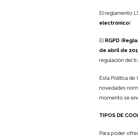
El reglamento L
electrónico
)
El
RGPD
(
Regla
de abril de 201
regulación del t
Esta Política d
novedades norma
momento se encu
TIPOS DE COO
Para poder ofrec