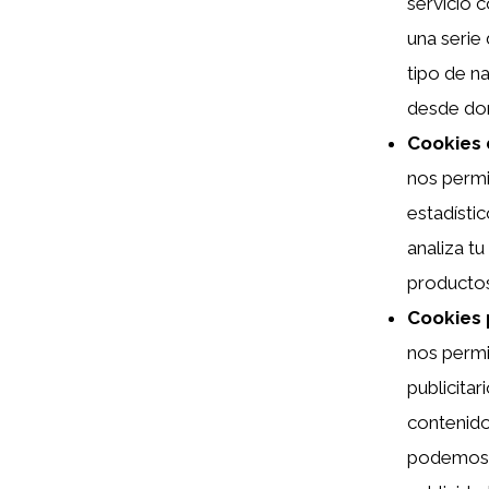
servicio 
una serie 
tipo de na
desde don
Cookies 
nos permit
estadístic
analiza t
productos
Cookies 
nos permi
publicita
contenido 
podemos a