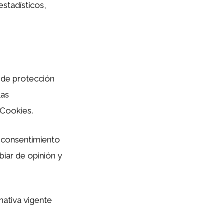
estadísticos,
a de protección
las
 Cookies.
u consentimiento
iar de opinión y
mativa vigente