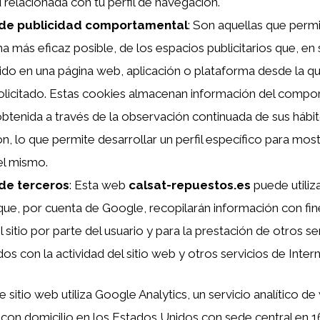
d relacionada con tu perfil de navegación.
 de publicidad comportamental
: Son aquellas que permi
a más eficaz posible, de los espacios publicitarios que, en 
uido en una página web, aplicación o plataforma desde la qu
solicitado. Estas cookies almacenan información del compo
obtenida a través de la observación continuada de sus hábi
n, lo que permite desarrollar un perfil específico para most
el mismo.
de terceros
: Esta web
calsat-repuestos.es
puede utiliza
que, por cuenta de Google, recopilarán información con fine
 sitio por parte del usuario y para la prestación de otros se
os con la actividad del sitio web y otros servicios de Intern
te sitio web utiliza Google Analytics, un servicio analítico 
 con domicilio en los Estados Unidos con sede central en 