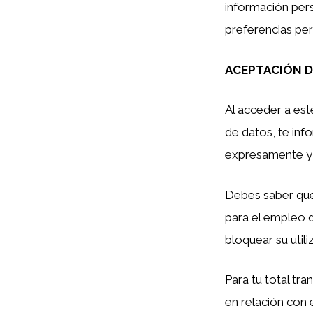
información pers
preferencias per
ACEPTACIÓN D
Al acceder a est
de datos, te in
expresamente y 
Debes saber que
para el empleo 
bloquear su util
Para tu total tr
en relación con 