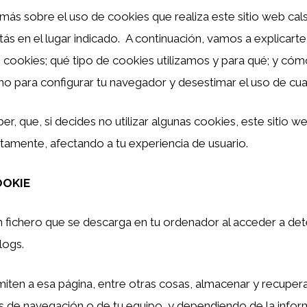
 más sobre el uso de cookies que realiza este sitio web cal
tás en el lugar indicado. A continuación, vamos a explicart
 cookies; qué tipo de cookies utilizamos y para qué; y có
ho para configurar tu navegador y desestimar el uso de cual
ber, que, si decides no utilizar algunas cookies, este sitio 
tamente, afectando a tu experiencia de usuario.
OOKIE
 fichero que se descarga en tu ordenador al acceder a de
logs.
iten a esa página, entre otras cosas, almacenar y recuper
os de navegación o de tu equipo, y dependiendo de la info