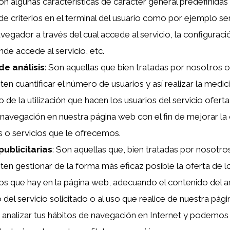
con algunas características de carácter general predefinidas
de criterios en el terminal del usuario como por ejemplo seri
vegador a través del cual accede al servicio, la configuraci
de accede al servicio, etc.
de análisis
: Son aquellas que bien tratadas por nosotros o
en cuantificar el número de usuarios y así realizar la medici
o de la utilización que hacen los usuarios del servicio oferta
u navegación en nuestra página web con el fin de mejorar la
 o servicios que le ofrecemos.
publicitarias
: Son aquellas que, bien tratadas por nosotro
ten gestionar de la forma más eficaz posible la oferta de l
rios que hay en la página web, adecuando el contenido del a
del servicio solicitado o al uso que realice de nuestra pági
nalizar tus hábitos de navegación en Internet y podemos