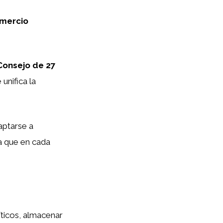
omercio
Consejo de 27
e unifica la
aptarse a
a que en cada
íticos, almacenar