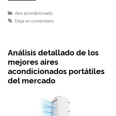
Categorías
Aire acondicionado
Deja un comentario
Análisis detallado de los
mejores aires
acondicionados portátiles
del mercado