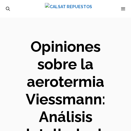
Saltar
M
al
contenido
Opiniones
sobre la
aerotermia
Viessmann:
Análisis