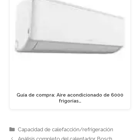
Guía de compra: Aire acondicionado de 6000
frigorías…
Categorías
Capacidad de calefacción/refrigeración
Análisis completo del calentador Bosch