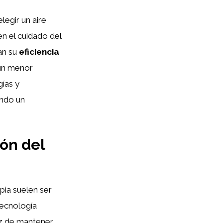
legir un aire
n el cuidado del
an su
eficiencia
 un menor
gías y
ando un
ón del
pia suelen ser
tecnología
az de mantener