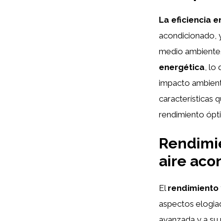
La eficiencia 
acondicionado, 
medio ambiente.
energética
, lo
impacto ambienta
características 
rendimiento óp
Rendimie
aire aco
El
rendimiento
aspectos elogiad
avanzada y a su