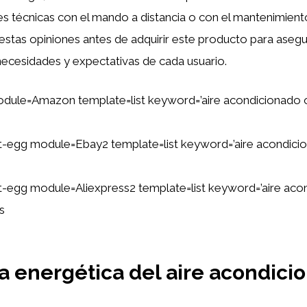
des técnicas con el mando a distancia o con el mantenimient
estas opiniones antes de adquirir este producto para aseg
necesidades y expectativas de cada usuario.
dule=Amazon template=list keyword=’aire acondicionado 
ent-egg module=Ebay2 template=list keyword=’aire acondici
ent-egg module=Aliexpress2 template=list keyword=’aire ac
s
ia energética del aire acondici