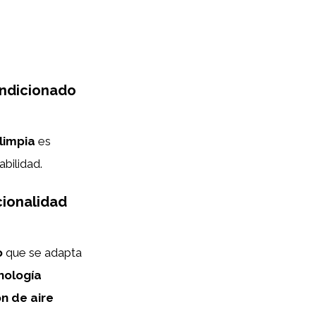
ondicionado
limpia
es
bilidad.
cionalidad
o
que se adapta
nología
ón de aire