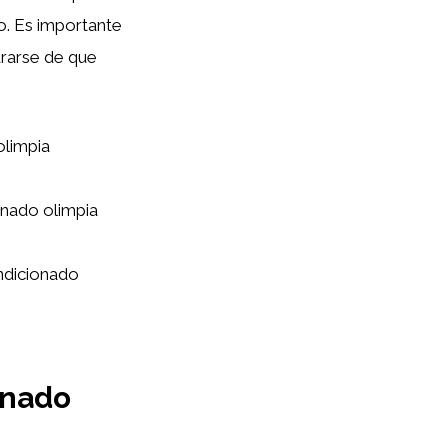
o. Es importante
urarse de que
olimpia
onado olimpia
ondicionado
onado