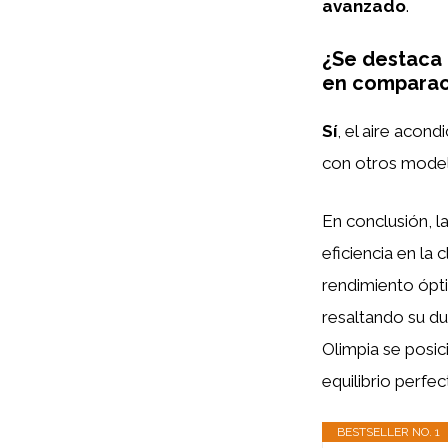
avanzado
.
¿Se destaca 
en comparac
Sí
, el aire acon
con otros model
En conclusión, l
eficiencia en la
rendimiento ópti
resaltando su dur
Olimpia se posi
equilibrio perfec
BESTSELLER NO. 1