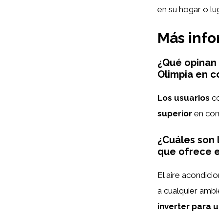
en su hogar o lu
Más inf
¿Qué opinan 
Olimpia en 
Los usuarios
co
superior
en comp
¿Cuáles son 
que ofrece e
El aire acondici
a cualquier amb
inverter para 