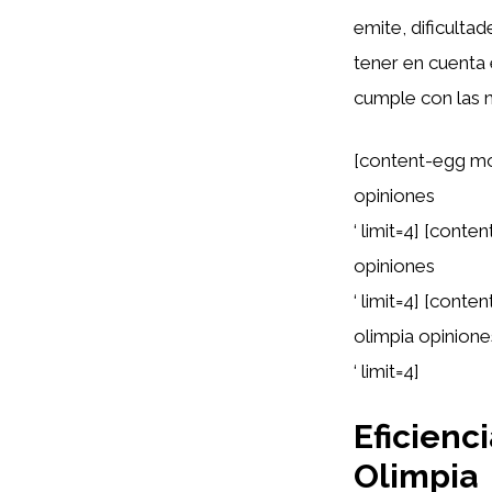
emite, dificulta
tener en cuenta 
cumple con las 
[content-egg mo
opiniones
‘ limit=4] [cont
opiniones
‘ limit=4] [cont
olimpia opinione
‘ limit=4]
Eficienc
Olimpia