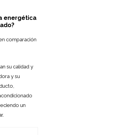
ia energética
cado?
en comparación
an su calidad y
dora y su
oducto,
e acondicionado
reciendo un
r.