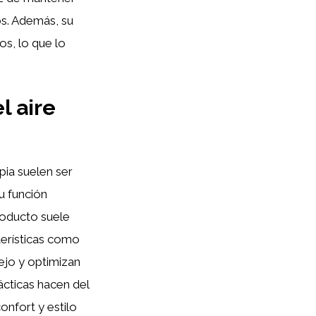
os. Además, su
s, lo que lo
l aire
pia suelen ser
u función
roducto suele
terísticas como
ejo y optimizan
ácticas hacen del
onfort y estilo