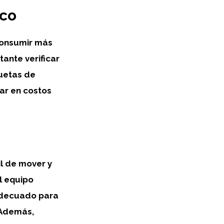
ico
consumir más
ante verificar
quetas de
rar en costos
il de mover
y
l equipo
 adecuado para
 Además,