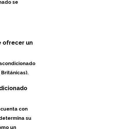
onado se
e ofrecer un
 acondicionado
Británicas).
ndicionado
 cuenta con
l determina su
como un