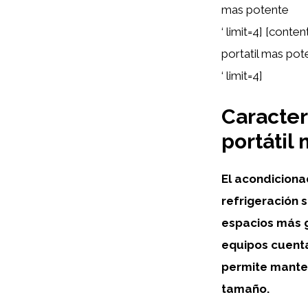
mas potente
‘ limit=4] [cont
portatil mas pot
‘ limit=4]
Caracter
portátil
El
acondicionad
refrigeración 
espacios más 
equipos cuent
permite mante
tamaño.