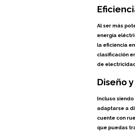
Eficienc
Al ser
más pot
energía eléctr
la
eficiencia e
clasificación 
de electricidad
Diseño y
Incluso siendo
adaptarse a di
cuente con rue
que puedas tr