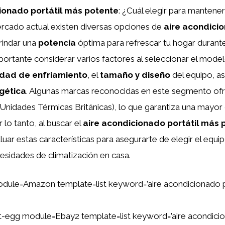
cionado portátil más potente
: ¿Cuál elegir para mantener
ercado actual existen diversas opciones de
aire acondicio
rindar una
potencia
óptima para refrescar tu hogar durante
portante considerar varios factores al seleccionar el mod
dad de enfriamiento
, el
tamaño y diseño
del equipo, a
rgética
. Algunas marcas reconocidas en este segmento o
Unidades Térmicas Británicas), lo que garantiza una mayor
 lo tanto, al buscar el
aire acondicionado portátil más 
uar estas características para asegurarte de elegir el equ
esidades de climatización en casa.
dule=Amazon template=list keyword=’aire acondicionado p
ent-egg module=Ebay2 template=list keyword=’aire acondicio