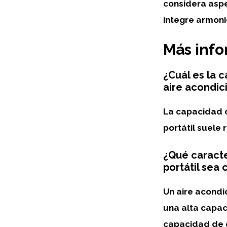
considera aspe
integre armoni
Más inf
¿Cuál es la 
aire acondic
La
capacidad d
portátil
suele 
¿Qué caracte
portátil sea
Un aire acondi
una alta capac
capacidad de e