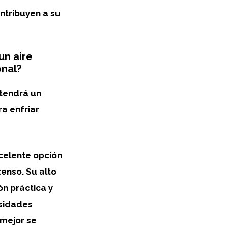
ntribuyen a su
un aire
onal?
tendrá un
a enfriar
celente opción
tenso. Su alto
ón práctica y
esidades
 mejor se