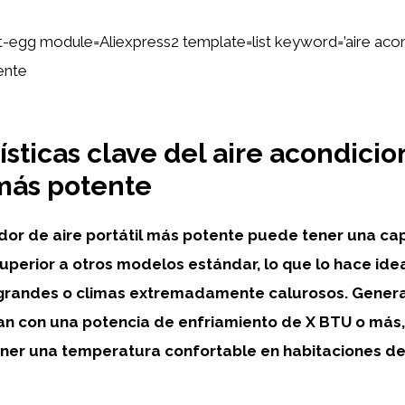
ent-egg module=Aliexpress2 template=list keyword=’aire ac
ente
ísticas clave del aire acondici
 más potente
or de aire portátil más potente
puede tener una ca
superior a otros modelos estándar, lo que lo hace ide
grandes o climas extremadamente calurosos. Genera
an con una potencia de enfriamiento de
X BTU
o más,
ner una temperatura confortable en habitaciones d