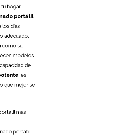
 tu hogar
nado portátil
 los días
elo adecuado,
sí como su
frecen modelos
 capacidad de
potente
, es
ipo que mejor se
ortatil mas
nado portatil