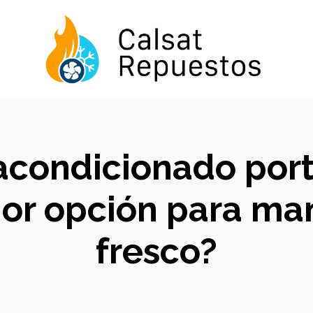
 acondicionado por
jor opción para ma
fresco?