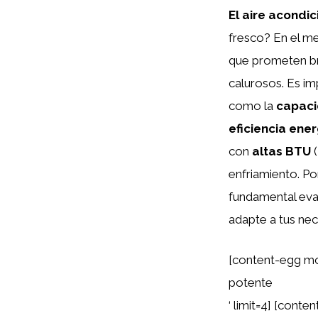
El aire acondi
fresco? En el m
que prometen b
calurosos. Es im
como la
capaci
eficiencia ene
con
altas BTU
(
enfriamiento. Por
fundamental eval
adapte a tus nec
[content-egg mo
potente
‘ limit=4] [cont