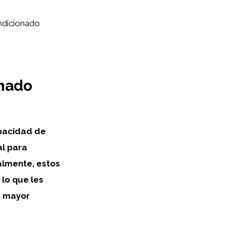
ondicionado
onado
pacidad de
al para
lmente, estos
 lo que les
e mayor