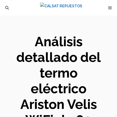
Saltar
M
al
contenido
Análisis
detallado del
termo
eléctrico
Ariston Velis