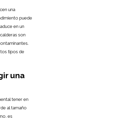
acen una
rendimiento puede
traduce en un
 calderas son
contaminantes.
ntos tipos de
gir una
ental tener en
orde al tamaño
smo, es