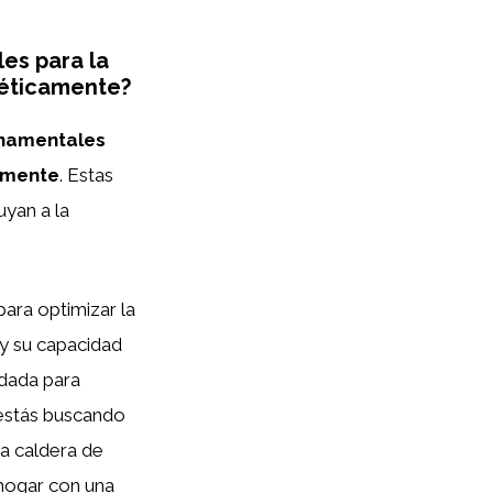
es para la
géticamente?
rnamentales
amente
. Estas
uyan a la
ara optimizar la
 y su capacidad
ndada para
 estás buscando
na caldera de
 hogar con una