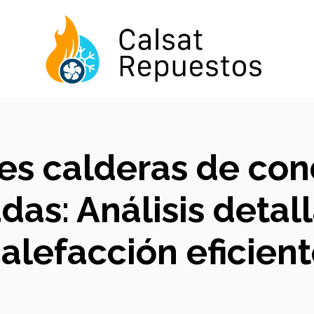
es calderas de co
as: Análisis detall
alefacción eficien