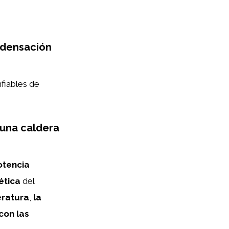
ndensación
fiables de
 una caldera
otencia
ética
del
eratura
,
la
con las