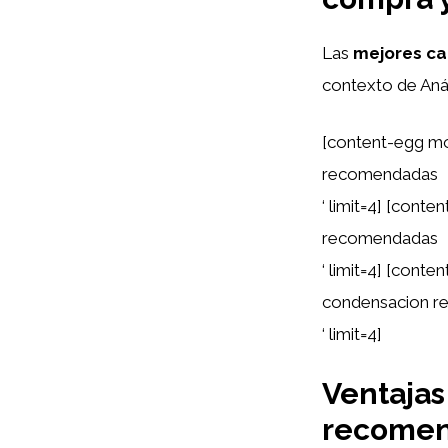
Las
mejores ca
contexto de Anál
[content-egg mo
recomendadas
‘ limit=4] [con
recomendadas
‘ limit=4] [cont
condensacion 
‘ limit=4]
Ventajas
recome