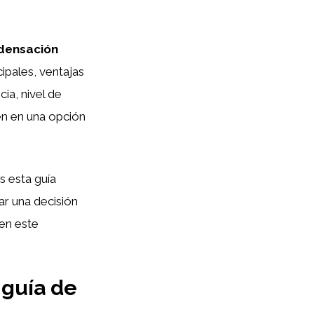
densación
ipales, ventajas
ia, nivel de
ten en una opción
s esta guía
r una decisión
en este
 guía de