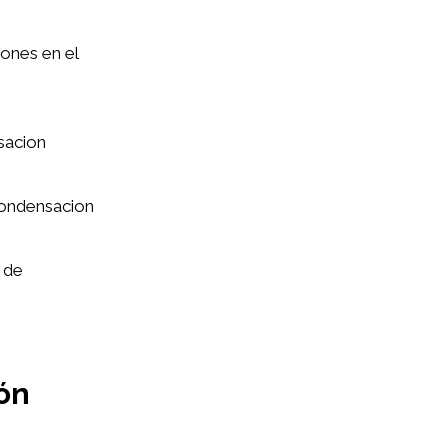
ones en el
sacion
condensacion
 de
ón