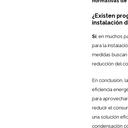
normativas de 
¿Existen pro
instalación 
Sí
, en muchos p
para la instalaci
medidas buscan f
reducción del c
En conclusión, l
eficiencia energ
para aprovechar 
reducir el consu
una solución efi
condensación com