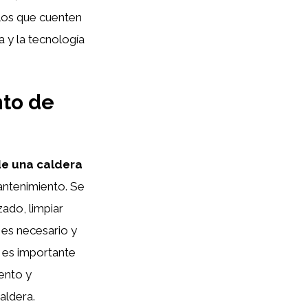
llos que cuenten
a y la tecnología
to de
 de una caldera
antenimiento. Se
zado, limpiar
 es necesario y
, es importante
iento y
aldera.