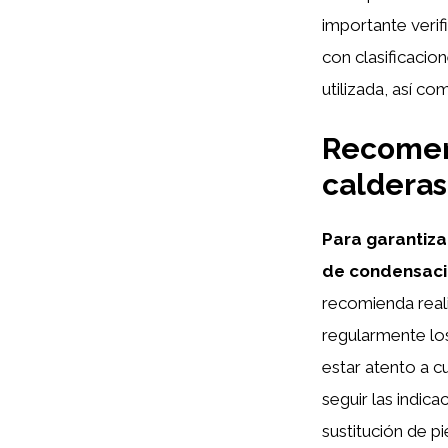
importante verif
con clasificacio
utilizada, así c
Recomen
caldera
Para garantiza
de condensac
recomienda reali
regularmente los
estar atento a c
seguir las indic
sustitución de p