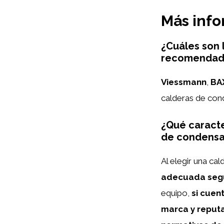
Más inf
¿Cuáles son 
recomendada
Viessmann
,
BA
calderas de co
¿Qué caracte
de condensa
Al elegir una ca
adecuada segú
equipo,
si cuen
marca y reputa