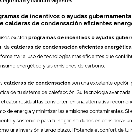
seguridad y calidad vigentes
.
gramas de incentivos o ayudas gubernamental
de calderas de condensación eficientes ener
aíses existen
programas de incentivos o ayudas gube
ón de
calderas de condensación eficientes energétic
omentar el uso de tecnologías más eficientes que contrib
onsumo energético y las emisiones de carbono.
as
calderas de condensación
son una excelente opción p
ética de tu sistema de calefacción. Su tecnología avanzada
el calor residual las convierten en una alternativa recome
mo de energía y minimizar las emisiones contaminantes. Si
ciente y sostenible para tu hogar, no dudes en considerar u
o una inversión a largo plazo. ¡Potencia el confort de tu