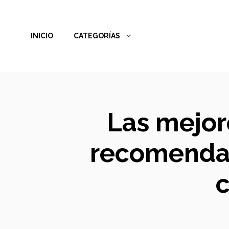
Saltar
al
INICIO
CATEGORÍAS
contenido
Las mejor
recomendad
c