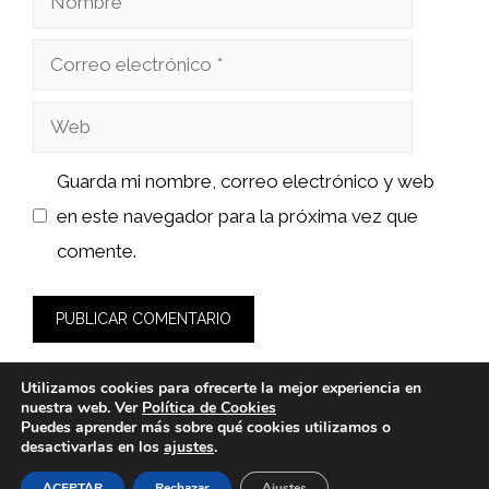
Correo
electrónico
Web
Guarda mi nombre, correo electrónico y web
en este navegador para la próxima vez que
comente.
Utilizamos cookies para ofrecerte la mejor experiencia en
nuestra web. Ver
Política de Cookies
Puedes aprender más sobre qué cookies utilizamos o
desactivarlas en los
ajustes
.
© 2026 calsat-repuestos.es -
Política de Privacidad y Aviso
Legal
-
Política de cookies
ACEPTAR
Rechazar
Ajustes