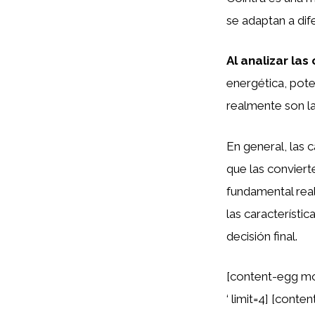
se adaptan a di
Al analizar las
energética, pote
realmente son la
En general, las 
que las convier
fundamental real
las característi
decisión final.
[content-egg mo
‘ limit=4] [cont