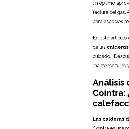
un óptimo aprove
factura del gas.
para espacios red
En este artículo
de las
calderas
cuidado. ¡Descu
mantener tu hoga
Análisis
Cointra:
calefacc
Las calderas d
Cointra es una 