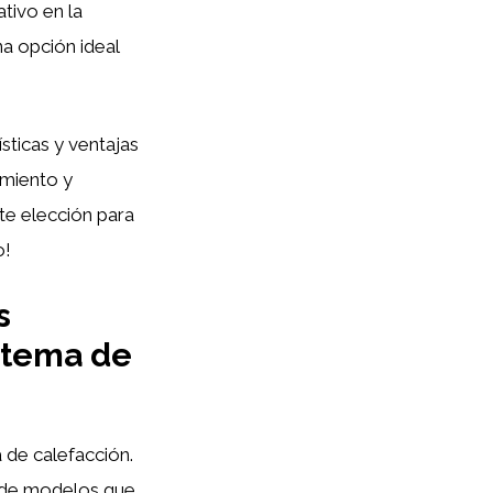
tivo en la
a opción ideal
sticas y ventajas
imiento y
te elección para
o!
s
istema de
 de calefacción.
 de modelos que