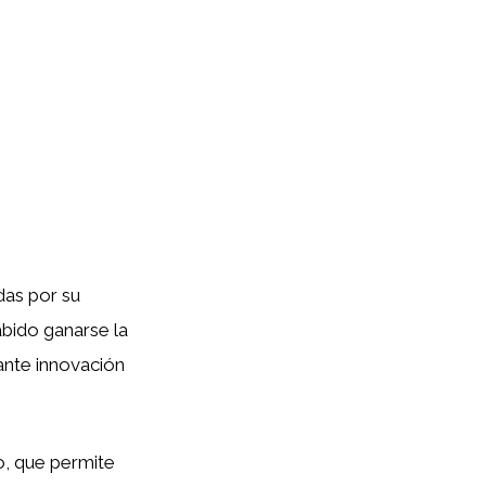
as por su
sabido ganarse la
tante innovación
o, que permite