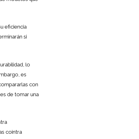
u eficiencia
erminarán si
urabilidad, lo
embargo, es
y compararlas con
ntes de tomar una
tra
as cointra