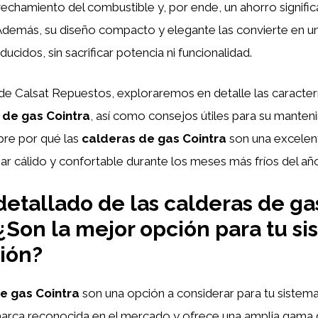
chamiento del combustible y, por ende, un ahorro significa
 Además, su diseño compacto y elegante las convierte en un
ucidos, sin sacrificar potencia ni funcionalidad.
 de Calsat Repuestos, exploraremos en detalle las caracterí
 de gas Cointra
, así como consejos útiles para su manten
bre por qué las
calderas de gas Cointra
son una excelen
r cálido y confortable durante los meses más fríos del añ
 detallado de las calderas de ga
 ¿Son la mejor opción para tu s
ión?
e gas Cointra
son una opción a considerar para tu sistema
marca reconocida en el mercado y ofrece una amplia gama