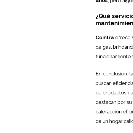
años
, pero alg
¿Qué servicio
mantenimient
Cointra
ofrece s
de gas, brindand
funcionamiento y
En conclusión, l
buscan eficienci
de productos qu
destacan por su 
calefacción efic
de un hogar cáli