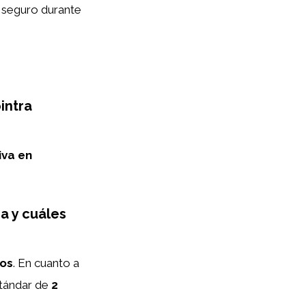
y seguro durante
intra
iva en
ra y cuáles
ños
. En cuanto a
stándar de
2