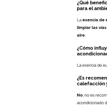
¿Qué benefic
para el ambi
La
esencia de 
limpiar las vía
aire
.
¿Cómo influye
acondicionad
La esencia de e
¿Es recomend
calefacción 
No
, no es recom
acondicionado d