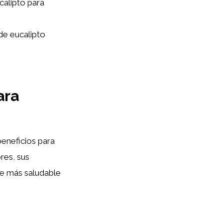
calipto para
de eucalipto
ara
beneficios para
ores, sus
te más saludable