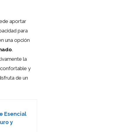
ede aportar
apacidad para
 en una opción
onado
.
tivamente la
 confortable y
isfruta de un
e Esencial
uro y