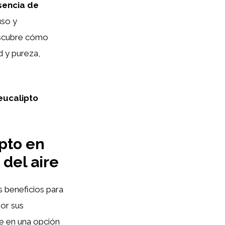
sencia de
uso y
escubre cómo
d y pureza,
eucalipto
ipto en
 del aire
s beneficios para
por sus
te en una opción