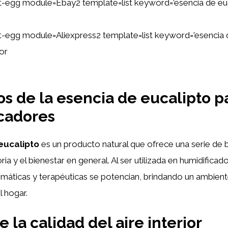
ent-egg module=Ebay2 template=list keyword=’esencia de eu
ent-egg module=Aliexpress2 template=list keyword=’esencia 
or
os de la esencia de eucalipto p
cadores
eucalipto
es un producto natural que ofrece una serie de 
oria y el bienestar en general. Al ser utilizada en humidificad
máticas y terapéuticas se potencian, brindando un ambien
l hogar.
 la calidad del aire interior