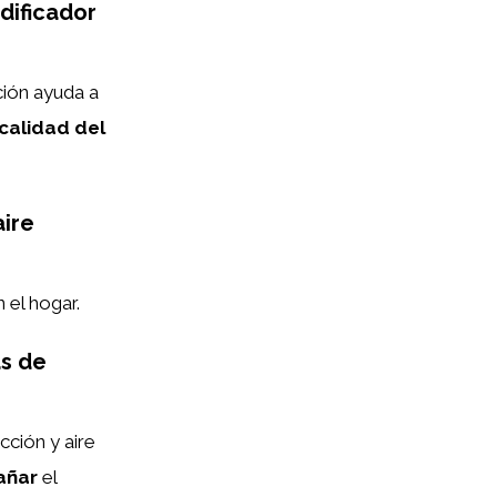
dificador
ción ayuda a
 calidad del
aire
 el hogar.
as de
cción y aire
añar
el