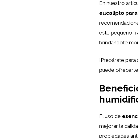
En nuestro artíc
eucalipto para
recomendacione
este pequeño fra
brindándote mome
¡Prepárate para 
puede ofrecerte 
Benefici
humidifi
El uso de
esenc
mejorar la calida
propiedades anti