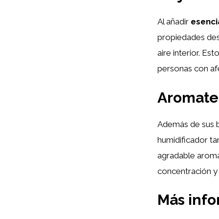
Al añadir
esenci
propiedades desc
aire interior. E
personas con afe
Aromater
Además de sus be
humidificador ta
agradable aroma.
concentración y 
Más inf