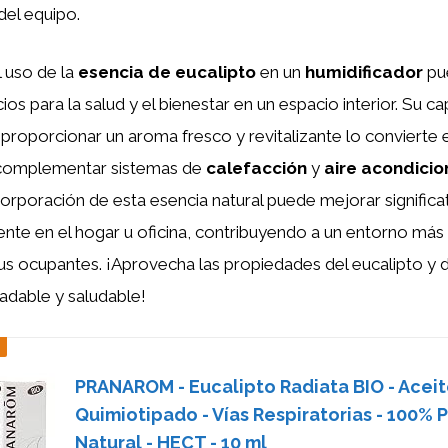
del equipo.
l uso de la
esencia de eucalipto
en un
humidificador
pu
ios para la salud y el bienestar en un espacio interior. Su c
e y proporcionar un aroma fresco y revitalizante lo convierte
 complementar sistemas de
calefacción
y
aire acondici
corporación de esta esencia natural puede mejorar significa
ente en el hogar u oficina, contribuyendo a un entorno más
us ocupantes. ¡Aprovecha las propiedades del eucalipto y d
adable y saludable!
PRANAROM - Eucalipto Radiata BIO - Aceit
Quimiotipado - Vías Respiratorias - 100% P
Natural - HECT - 10 ml