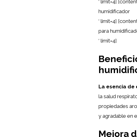
‘ limit=4] [cont
humidificador
‘ limit=4] [cont
para humidificad
‘ limit=4]
Benefici
humidifi
La esencia de 
la salud respirat
propiedades aro
y agradable en e
Mejora de