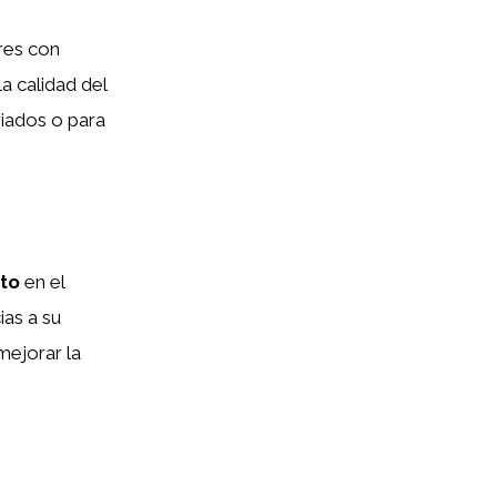
res con
a calidad del
riados o para
pto
en el
ias a su
mejorar la