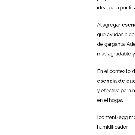
ideal para purific
Al agregar
esen
que ayudan a desp
de garganta. Ade
más agradable y 
En el contexto d
esencia de euc
y efectiva para m
en el hogar.
[content-egg mo
humidificador