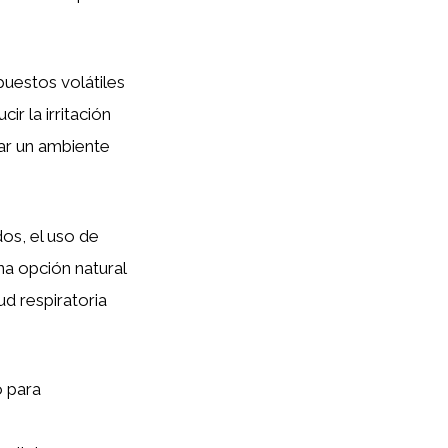
puestos volátiles
ir la irritación
ar un ambiente
os, el uso de
a opción natural
ud respiratoria
 para