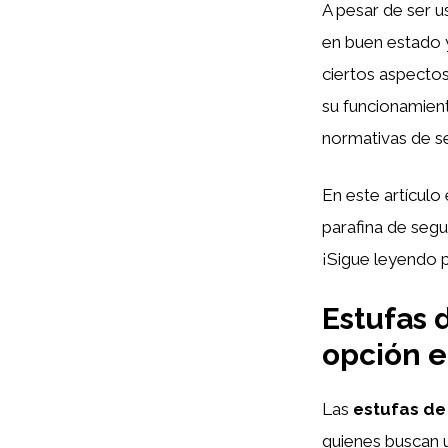
A pesar de ser u
en buen estado 
ciertos aspectos
su funcionamient
normativas de s
En este artículo
parafina de seg
¡Sigue leyendo p
Estufas 
opción e
Las
estufas de
quienes buscan u