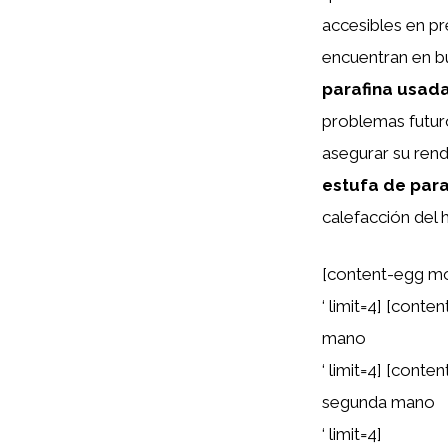
accesibles en pr
encuentran en bu
parafina usad
problemas futur
asegurar su rend
estufa de par
calefacción del 
[content-egg mo
‘ limit=4] [cont
mano
‘ limit=4] [cont
segunda mano
‘ limit=4]