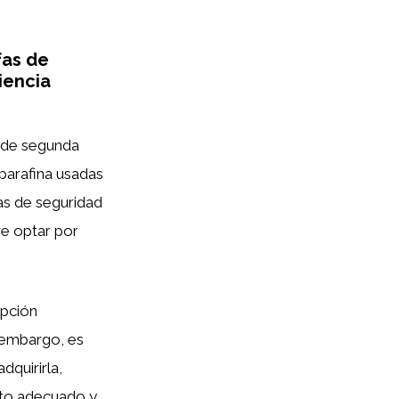
fas de
iencia
a de segunda
 parafina usadas
as de seguridad
e optar por
pción
 embargo, es
dquirirla,
nto adecuado y