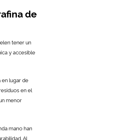
rafina de
elen tener un
ica y accesible
a en lugar de
residuos en el
 un menor
unda mano han
abilidad. Al