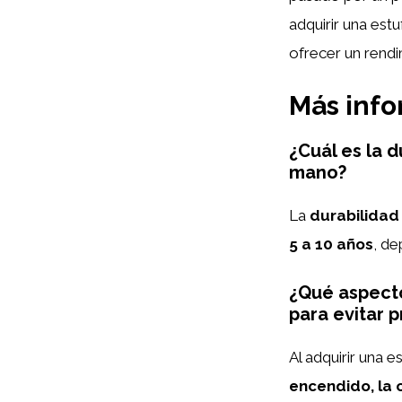
adquirir una est
ofrecer un rendi
Más inf
¿Cuál es la 
mano?
La
durabilidad
5 a 10 años
, de
¿Qué aspecto
para evitar 
Al adquirir una e
encendido, la 