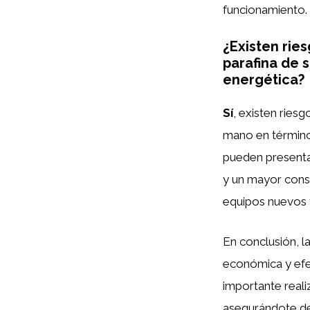
funcionamiento.
¿Existen rie
parafina de 
energética?
Sí
, existen ries
mano en términ
pueden presenta
y un mayor cons
equipos nuevos y
En conclusión, l
económica y efec
importante realiz
asegurándote de