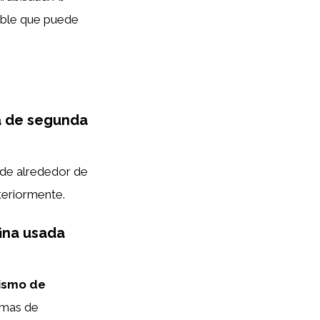
iable que puede
na de segunda
 de alrededor de
teriormente.
fina usada
smo de
emas de