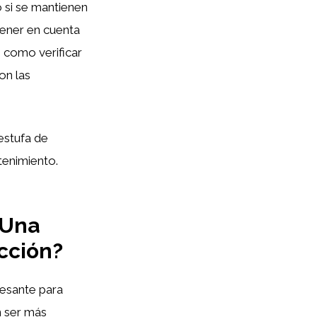
 si se mantienen
tener en cuenta
 como verificar
on las
estufa de
tenimiento.
¿Una
cción?
resante para
n ser más