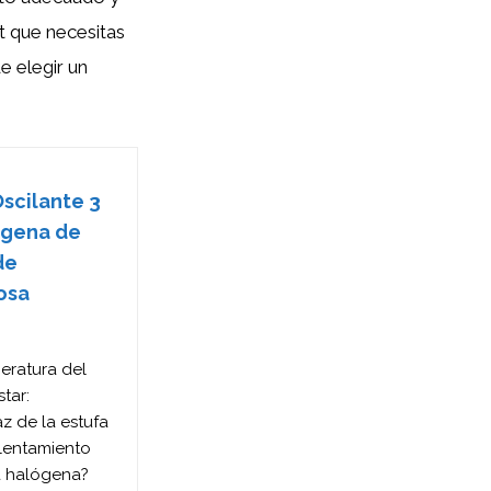
t que necesitas
e elegir un
scilante 3
ógena de
de
osa
eratura del
tar:
az de la estufa
lentamiento
a halógena?