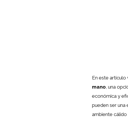
En este artícul
mano
, una opci
económica y efic
pueden ser una 
ambiente cálido y