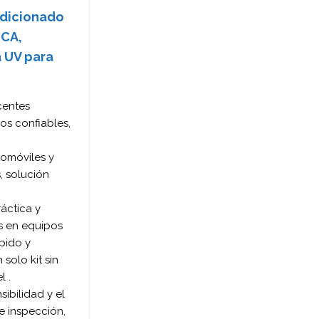
ndicionado
 CA,
a UV para
centes
os confiables,
tomóviles y
, solución
ráctica y
as en equipos
pido y
solo kit sin
l .
ibilidad y el
e inspección,