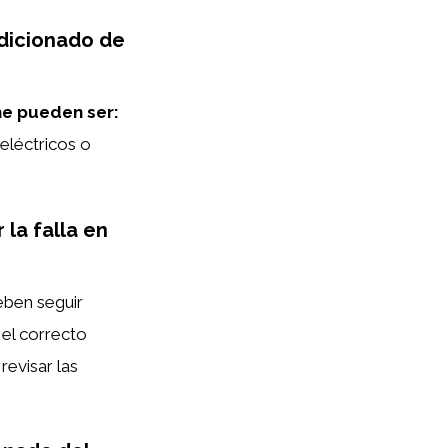
ndicionado de
he pueden ser:
eléctricos o
 la falla en
eben seguir
r el correcto
revisar las