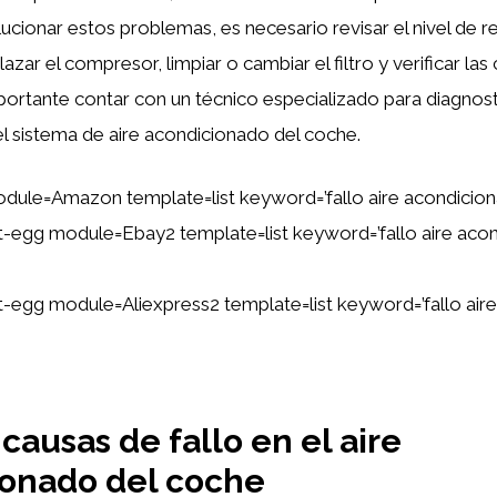
lucionar estos problemas, es necesario revisar el nivel de re
zar el compresor, limpiar o cambiar el filtro y verificar la
mportante contar con un técnico especializado para diagnost
l sistema de aire acondicionado del coche.
dule=Amazon template=list keyword=’fallo aire acondicio
ent-egg module=Ebay2 template=list keyword=’fallo aire aco
ent-egg module=Aliexpress2 template=list keyword=’fallo ai
causas de fallo en el aire
ionado del coche