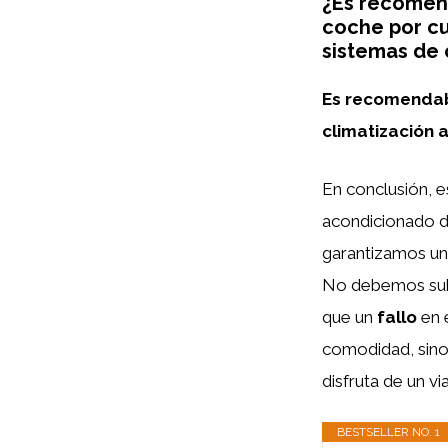
¿Es recomend
coche por cu
sistemas de 
Es recomendabl
climatización 
En conclusión, 
acondicionado d
garantizamos un
No debemos sube
que un
fallo
en 
comodidad, sino 
disfruta de un vi
BESTSELLER NO. 1