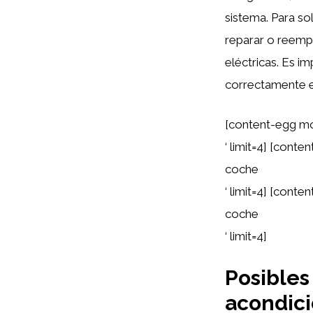
sistema. Para so
reparar o reempla
eléctricas. Es i
correctamente e
[content-egg mo
‘ limit=4] [cont
coche
‘ limit=4] [cont
coche
‘ limit=4]
Posibles 
acondic