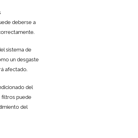
s
 puede deberse a
 correctamente.
el sistema de
como un desgaste
rá afectado.
ndicionado del
 filtros puede
dimiento del