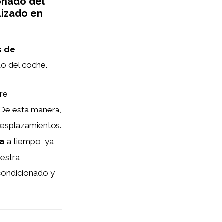
onado del
lizado en
s de
do del coche.
re
 De esta manera,
desplazamientos.
ía
a tiempo, ya
estra
acondicionado y