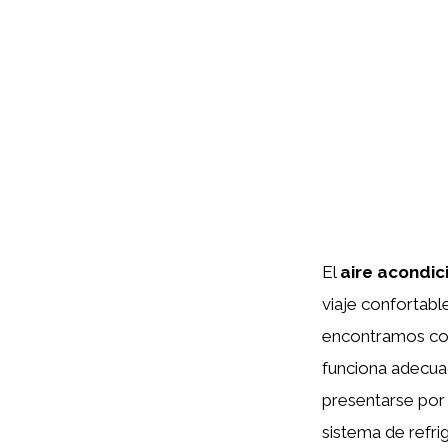
El
aire acondi
viaje confortabl
encontramos con
funciona adecu
presentarse por
sistema de refri