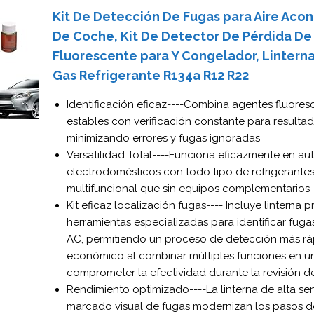
Kit De Detección De Fugas para Aire Aco
De Coche, Kit De Detector De Pérdida De
Fluorescente para Y Congelador, Lintern
Gas Refrigerante R134a R12 R22
Identificación eficaz----Combina agentes fluores
estables con verificación constante para resultad
minimizando errores y fugas ignoradas
Versatilidad Total----Funciona eficazmente en au
electrodomésticos con todo tipo de refrigerantes
multifuncional que sin equipos complementarios
Kit eficaz localización fugas---- Incluye linterna p
herramientas especializadas para identificar fug
AC, permitiendo un proceso de detección más rá
económico al combinar múltiples funciones en un 
comprometer la efectividad durante la revisión de
Rendimiento optimizado----La linterna de alta sens
marcado visual de fugas modernizan los pasos d