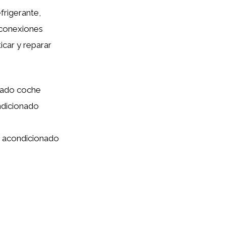
frigerante,
s conexiones
icar y reparar
nado coche
ndicionado
re acondicionado