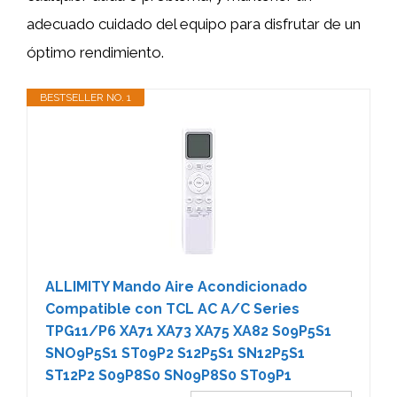
adecuado cuidado del equipo para disfrutar de un
óptimo rendimiento.
BESTSELLER NO. 1
ALLIMITY Mando Aire Acondicionado
Compatible con TCL AC A/C Series
TPG11/P6 XA71 XA73 XA75 XA82 S09P5S1
SNO9P5S1 ST09P2 S12P5S1 SN12P5S1
ST12P2 S09P8S0 SN09P8S0 ST09P1