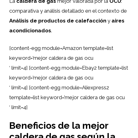
La
caldera de gas
mejor valorada por la
OCU
:
comparativa y análisis detallado en el contexto de
Análisis de productos de calefacción
y
aires
acondicionados
.
[content-egg module=Amazon template=list
keyword=’mejor caldera de gas ocu
‘ limit=4] [content-egg module=Ebay2 template=list
keyword=’mejor caldera de gas ocu
‘ limit=4] [content-egg module=Aliexpress2
template=list keyword=’mejor caldera de gas ocu
‘ limit=4]
Beneficios de la mejor
caldera de gas según la