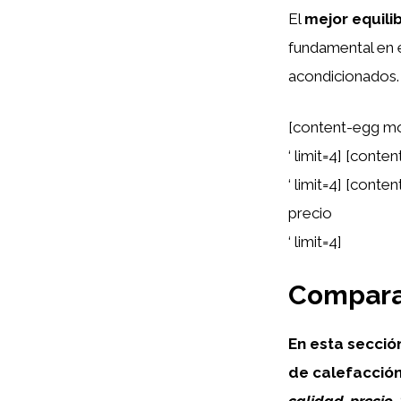
El
mejor equilib
fundamental en 
acondicionados.
[content-egg mo
‘ limit=4] [con
‘ limit=4] [cont
precio
‘ limit=4]
Comparat
En esta secció
de calefacción
calidad-precio
.