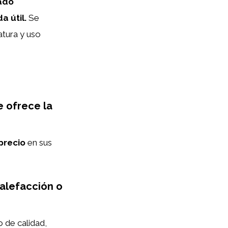
nado
 útil.
Se
atura y uso
e ofrece la
precio
en sus
alefacción o
 de calidad,