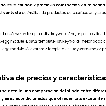
rio
entre
calidad
y
precio
en
calefacción
y
aire acond
el
contexto
de Análisis de productos de calefacción y aires
dule=Amazon template=list keyword=’mejor poco calidad 
tent-egg module=Ebay2 template=list keyword=’mejor poco c
ent-egg module=Aliexpress2 template=list keyword=’mejor p
iva de precios y característica
n se detalla una comparación detallada entre difer
 y aires acondicionados que ofrecen una excelente r
Se analizan aspectos como la potencia, eficiencia energétic