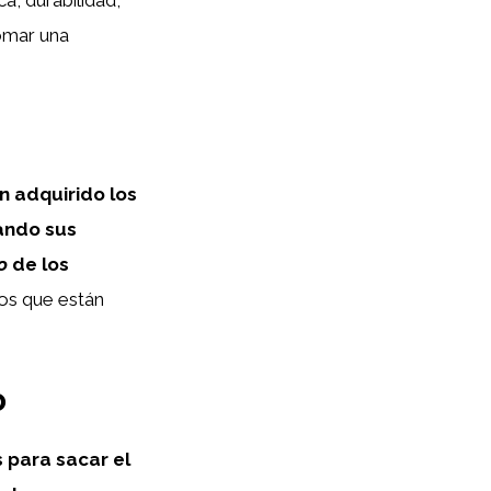
tomar una
n adquirido los
ando sus
o
de los
los que están
o
 para sacar el