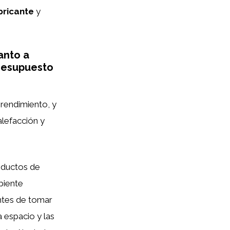
bricante
y
anto a
presupuesto
 rendimiento, y
lefacción y
oductos de
biente
antes de tomar
 espacio y las