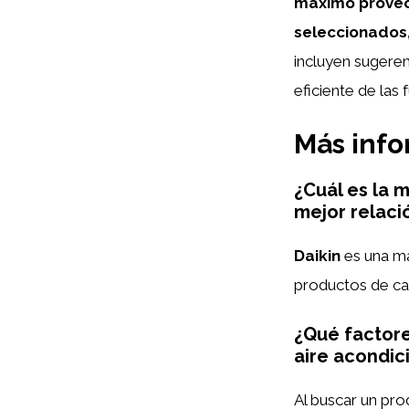
máximo provech
seleccionados,
incluyen sugere
eficiente de las 
Más inf
¿Cuál es la 
mejor relaci
Daikin
es una ma
productos de cal
¿Qué factore
aire acondi
Al buscar un pr