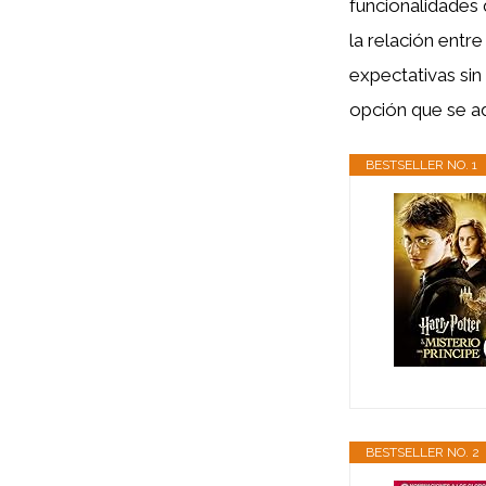
funcionalidades 
la relación ent
expectativas si
opción que se a
BESTSELLER NO. 1
BESTSELLER NO. 2