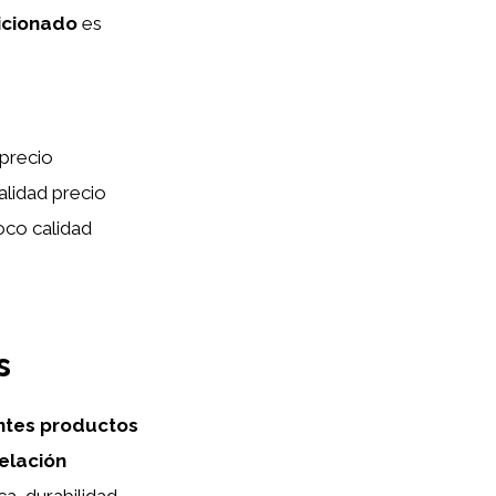
icionado
es
precio
alidad precio
oco calidad
s
entes productos
elación
a, durabilidad,