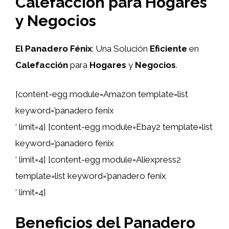
Calefacción para Hogares
y Negocios
El Panadero Fénix
: Una Solución
Eficiente
en
Calefacción
para
Hogares
y
Negocios
.
[content-egg module=Amazon template=list
keyword=’panadero fenix
‘ limit=4] [content-egg module=Ebay2 template=list
keyword=’panadero fenix
‘ limit=4] [content-egg module=Aliexpress2
template=list keyword=’panadero fenix
‘ limit=4]
Beneficios del Panadero