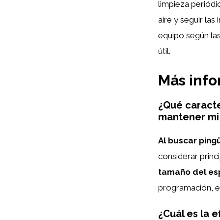
limpieza periódi
aire y seguir la
equipo según las
útil.
Más inf
¿Qué caracte
mantener mi
Al buscar ping
considerar princ
tamaño del esp
programación, el
¿Cuál es la 