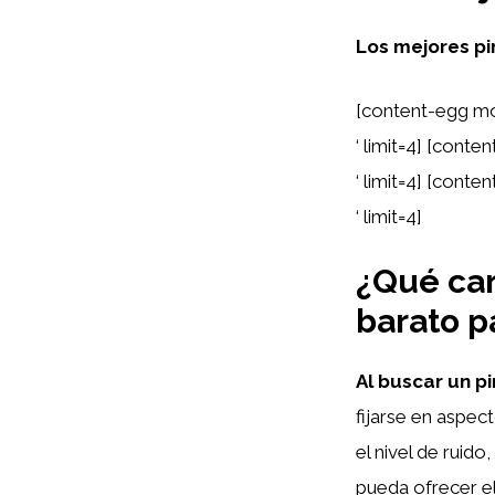
Los mejores pi
[content-egg mo
‘ limit=4] [cont
‘ limit=4] [cont
‘ limit=4]
¿Qué car
barato p
Al buscar un p
fijarse en aspec
el nivel de ruid
pueda ofrecer el