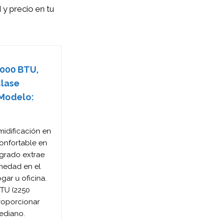
 y precio en tu
.000 BTU,
Clase
(Modelo:
midificación en
confortable en
egrado extrae
umedad en el
gar u oficina.
BTU (2250
proporcionar
ediano.