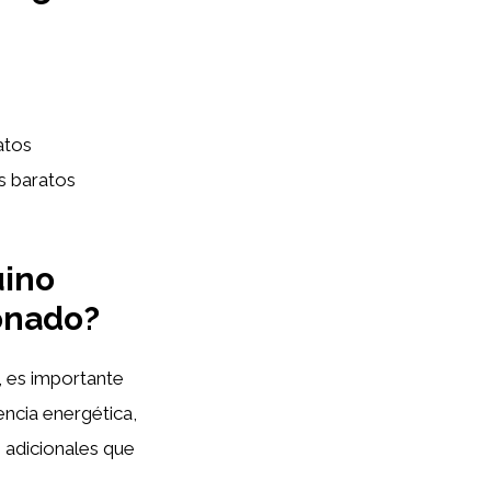
atos
s baratos
üino
ionado?
, es importante
encia energética,
s adicionales que