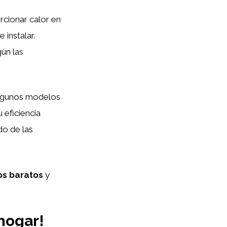
rcionar calor en
 instalar.
gún las
algunos modelos
 eficiencia
do de las
os baratos
y
hogar!