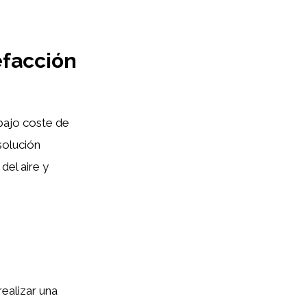
efacción
 bajo coste de
solución
el aire y
ealizar una