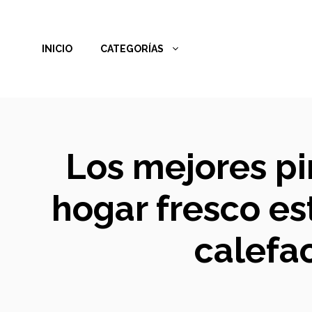
Saltar
al
INICIO
CATEGORÍAS
contenido
Los mejores pi
hogar fresco es
calefa