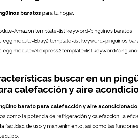
ngüinos baratos
para tu hogar.
dule=Amazon template=list keyword=’pinguinos baratos
ent-egg module=Ebay2 template=list keyword=’pinguinos bar
ent-egg module=Aliexpress2 template=list keyword=’pinguino
acterísticas buscar en un ping
ara calefacción y aire acondic
ingüino barato para calefacción y aire acondicionado
tos como la potencia de refrigeración y calefacción, la efici
o, la facilidad de uso y mantenimiento, así como las funcione
 equipo.