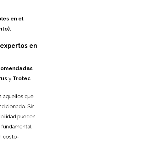
les en el
nto).
 expertos en
recomendadas
rus
y
Trotec
.
a aquellos que
ndicionado. Sin
abilidad pueden
s fundamental
n costo-