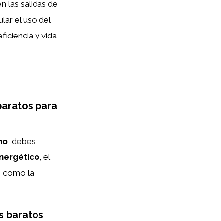
n las salidas de
lar el uso del
ficiencia y vida
baratos para
no
, debes
nergético
, el
, como la
s baratos