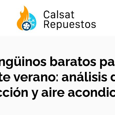
ngüinos baratos p
te verano: análisis
cción y aire acondi