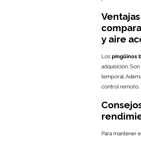
Ventajas
comparac
y aire a
Los
pingüinos 
adquisición. So
temporal. Ademá
control remoto.
Consejos
rendimie
Para mantener en