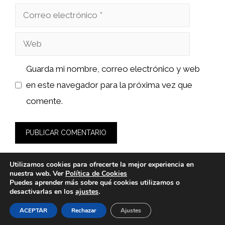
Correo
electrónico
Web
Guarda mi nombre, correo electrónico y web
en este navegador para la próxima vez que
comente.
Utilizamos cookies para ofrecerte la mejor experiencia en
nuestra web. Ver
Política de Cookies
Puedes aprender más sobre qué cookies utilizamos o
desactivarlas en los
ajustes
.
© 2026 calsat-repuestos.es -
Política de Privacidad y Aviso
Legal
-
Política de cookies
ACEPTAR
Rechazar
Ajustes