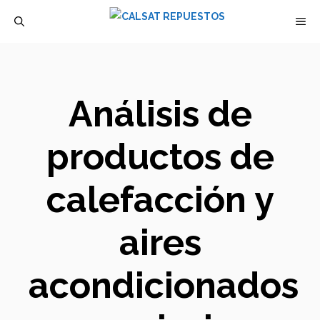
Saltar
M
al
contenido
Análisis de
productos de
calefacción y
aires
acondicionados