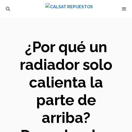
Saltar
M
al
contenido
¿Por qué un
radiador solo
calienta la
parte de
arriba?