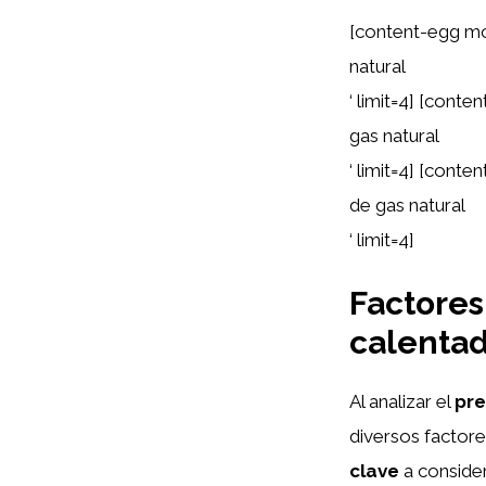
[content-egg mo
natural
‘ limit=4] [con
gas natural
‘ limit=4] [cont
de gas natural
‘ limit=4]
Factores
calentad
Al analizar el
pre
diversos factore
clave
a consider