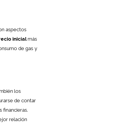
son aspectos
ecio inicial
más
onsumo de gas y
ambién los
urarse de contar
 financieras.
jor relación