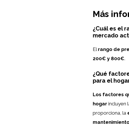
Más inf
¿Cuál es el 
mercado act
El
rango de pre
200€ y 800€
.
¿Qué factore
para el hoga
Los factores q
hogar
incluyen 
proporciona, la
mantenimient