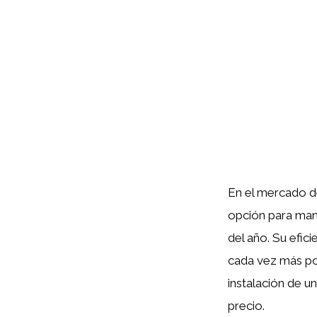
En el mercado d
opción para man
del año. Su efic
cada vez más po
instalación de u
precio.