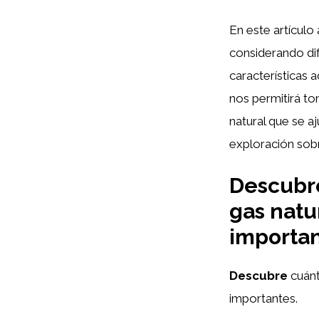
En este artículo
considerando dif
características 
nos permitirá t
natural que se 
exploración sobr
Descubre
gas natu
importan
Descubre
cuánt
importantes.