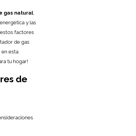
e gas natural
,
energética y las
 estos factores
ntador de gas
 en esta
ra tu hogar!
res de
consideraciones