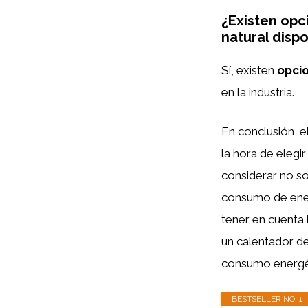
¿Existen opc
natural dispo
Sí, existen
opcio
en la industria.
En conclusión, e
la hora de elegi
considerar no sol
consumo de ener
tener en cuenta l
un calentador de
consumo energét
BESTSELLER NO. 1