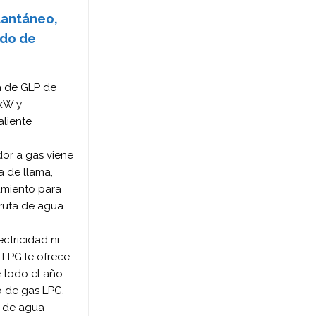
tantáneo,
ado de
a de GLP de
 kW y
liente
or a gas viene
a de llama,
amiento para
fruta de agua
ectricidad ni
 LPG le ofrece
e todo el año
ro de gas LPG.
r de agua