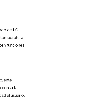
nado de LG
 temperatura,
cen funciones
cliente
o consulta.
ad al usuario,