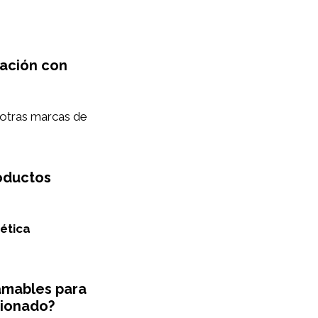
ración con
otras marcas de
roductos
gética
amables para
cionado?