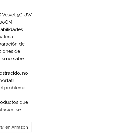
G Velvet 5G UW
900QM
habilidades
atería.
paración de
cciones de
 si no sabe
 ostracido, no
ortátil,
 el problema
roductos que
alación se
ar en Amazon