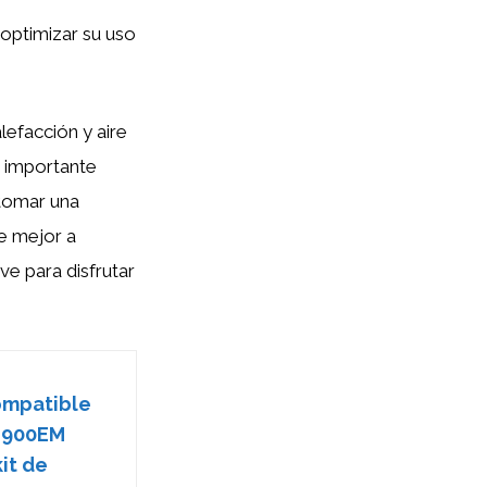
optimizar su uso
efacción y aire
s importante
 tomar una
e mejor a
e para disfrutar
compatible
G900EM
it de