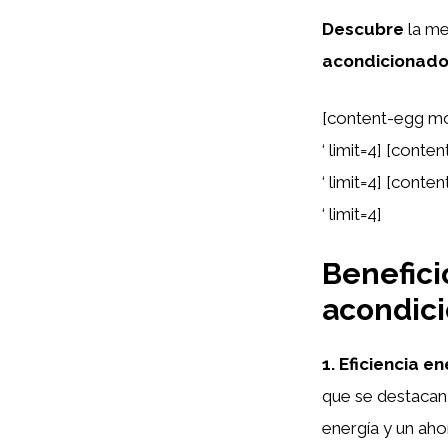
Descubre
la m
acondicionad
[content-egg mo
‘ limit=4] [cont
‘ limit=4] [cont
‘ limit=4]
Beneficio
acondic
1. Eficiencia e
que se destacan
energía y un ahor