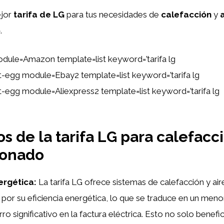
ejor
tarifa de LG
para tus necesidades de
calefacción
y
o
.
dule=Amazon template=list keyword=’tarifa lg
ent-egg module=Ebay2 template=list keyword=’tarifa lg
ent-egg module=Aliexpress2 template=list keyword=’tarifa lg
s de la tarifa LG para calefacci
ionado
nergética:
La tarifa LG ofrece sistemas de calefacción y ai
 por su eficiencia energética, lo que se traduce en un me
ro significativo en la factura eléctrica. Esto no solo benefici