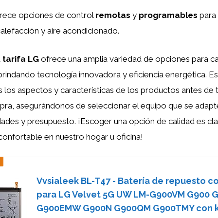
 ofrece opciones de control
remotas
y
programables
para 
alefacción y aire acondicionado.
a
tarifa LG
ofrece una amplia variedad de opciones para cal
rindando tecnología innovadora y eficiencia energética. E
 los aspectos y características de los productos antes de
pra, asegurándonos de seleccionar el equipo que se adapt
ades y presupuesto. ¡Escoger una opción de calidad es clav
onfortable en nuestro hogar u oficina!
Vvsialeek BL-T47 - Batería de repuesto 
para LG Velvet 5G UW LM-G900VM G900 
G900EMW G900N G900QM G900TMY con k