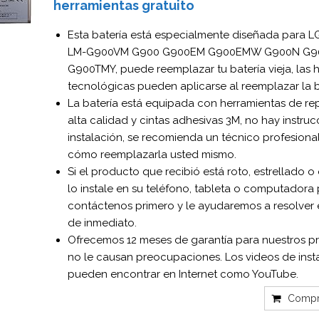
herramientas gratuito
Esta batería está especialmente diseñada para L
LM-G900VM G900 G900EM G900EMW G900N G
G900TMY, puede reemplazar tu batería vieja, las 
tecnológicas pueden aplicarse al reemplazar la b
La batería está equipada con herramientas de re
alta calidad y cintas adhesivas 3M, no hay instru
instalación, se recomienda un técnico profesional
cómo reemplazarla usted mismo.
Si el producto que recibió está roto, estrellado o
lo instale en su teléfono, tableta o computadora p
contáctenos primero y le ayudaremos a resolver
de inmediato.
Ofrecemos 12 meses de garantía para nuestros p
no le causan preocupaciones. Los videos de inst
pueden encontrar en Internet como YouTube.
Compr