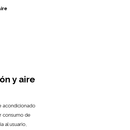
aire
ón y aire
re acondicionado
nor consumo de
a al usuario,