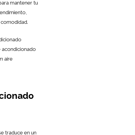
para mantener tu
rendimiento,
 y comodidad.
dicionado
e acondicionado
m aire
icionado
se traduce en un