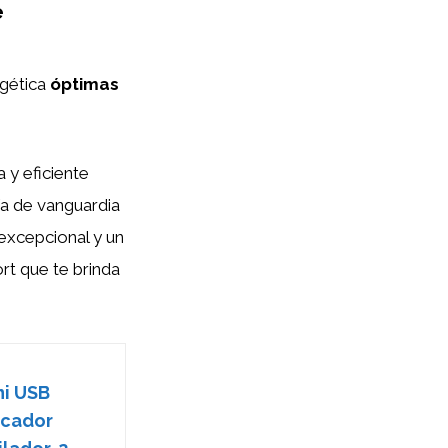
e
rgética
óptimas
 y eficiente
ía de vanguardia
excepcional y un
rt que te brinda
ni USB
ficador