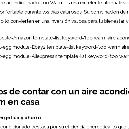
aire acondicionado Too Warm es una excelente alternativa 
onfortable durante los días calurosos. Su combinación de 
eño lo convierten en una inversión valiosa para tu bienestar
dule=Amazon template=list keyword=’too warm aire acon
tent-egg module=Ebay2 template=list keyword=’too warm air
ent-egg module=Aliexpress2 template=list keyword=’too war
os de contar con un aire acond
m en casa
nergética y ahorro
ondicionado destaca por su eficiencia energética, lo que 