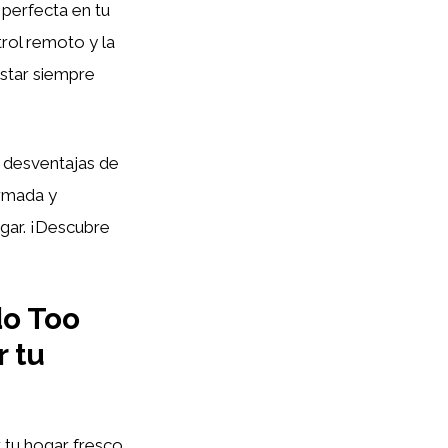
 perfecta en tu
rol remoto y la
estar siempre
y desventajas de
ormada y
ogar. ¡Descubre
do Too
 tu
tu hogar fresco