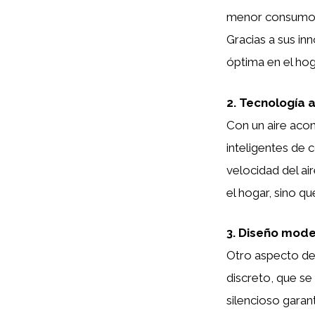
menor consumo de
Gracias a sus i
óptima en el ho
2. Tecnología 
Con un aire aco
inteligentes de 
velocidad del ai
el hogar, sino q
3. Diseño mode
Otro aspecto de
discreto, que s
silencioso garan