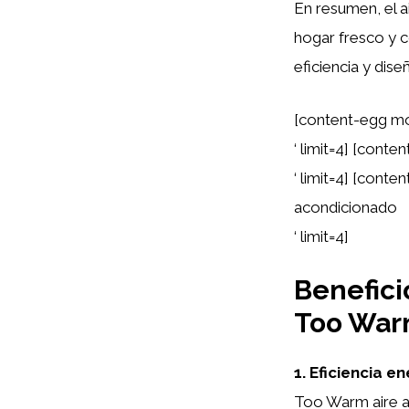
En resumen, el 
hogar fresco y c
eficiencia y dis
[content-egg mo
‘ limit=4] [con
‘ limit=4] [cont
acondicionado
‘ limit=4]
Benefici
Too War
1. Eficiencia e
Too Warm aire ac