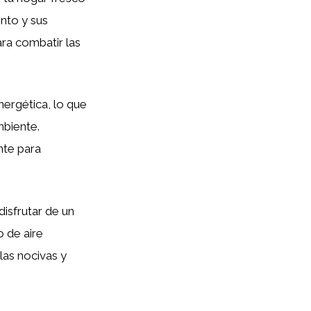
nto y sus
ara combatir las
nergética, lo que
mbiente.
nte para
disfrutar de un
 de aire
las nocivas y