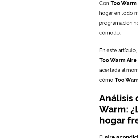
Con
Too Warm 
hogar en todo mo
programación hor
cómodo.
En este artículo
Too Warm Aire
acertada al mome
cómo
Too War
Análisis
Warm: ¿L
hogar fr
El
aire acondi