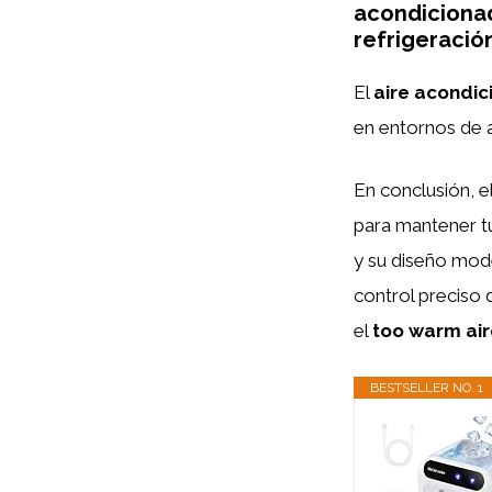
acondiciona
refrigeració
El
aire acondi
en entornos de a
En conclusión, e
para mantener tu
y su diseño mode
control preciso 
el
too warm ai
BESTSELLER NO. 1