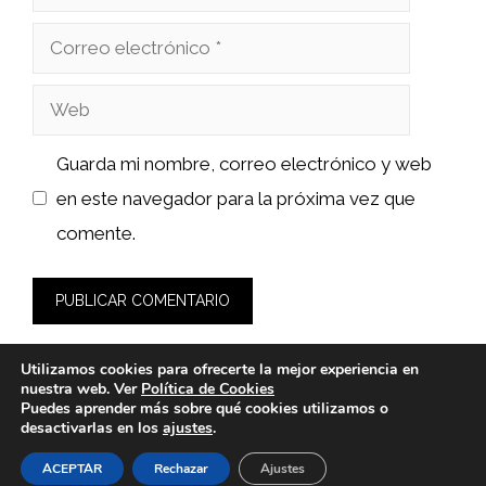
Correo
electrónico
Web
Guarda mi nombre, correo electrónico y web
en este navegador para la próxima vez que
comente.
Utilizamos cookies para ofrecerte la mejor experiencia en
nuestra web. Ver
Política de Cookies
Puedes aprender más sobre qué cookies utilizamos o
desactivarlas en los
ajustes
.
© 2026 calsat-repuestos.es -
Política de Privacidad y Aviso
Legal
-
Política de cookies
ACEPTAR
Rechazar
Ajustes