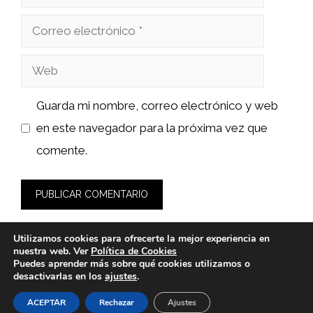
Correo
electrónico
Web
Guarda mi nombre, correo electrónico y web
en este navegador para la próxima vez que
comente.
Utilizamos cookies para ofrecerte la mejor experiencia en
nuestra web. Ver
Política de Cookies
Puedes aprender más sobre qué cookies utilizamos o
desactivarlas en los
ajustes
.
© 2026 calsat-repuestos.es -
Política de Privacidad y Aviso
Legal
-
Política de cookies
ACEPTAR
Rechazar
Ajustes