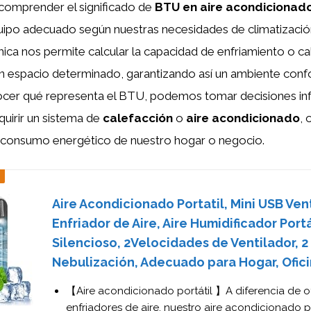
 comprender el significado de
BTU en aire acondicionad
quipo adecuado según nuestras necesidades de climatizació
ica nos permite calcular la capacidad de enfriamiento o c
n espacio determinado, garantizando así un ambiente conf
onocer qué representa el BTU, podemos tomar decisiones in
irir un sistema de
calefacción
o
aire acondicionado
, 
l consumo energético de nuestro hogar o negocio.
Aire Acondicionado Portatil, Mini USB Vent
Enfriador de Aire, Aire Humidificador Portá
Silencioso, 2Velocidades de Ventilador, 
Nebulización, Adecuado para Hogar, Ofic
【Aire acondicionado portátil 】A diferencia de o
enfriadores de aire, nuestro aire acondicionado por