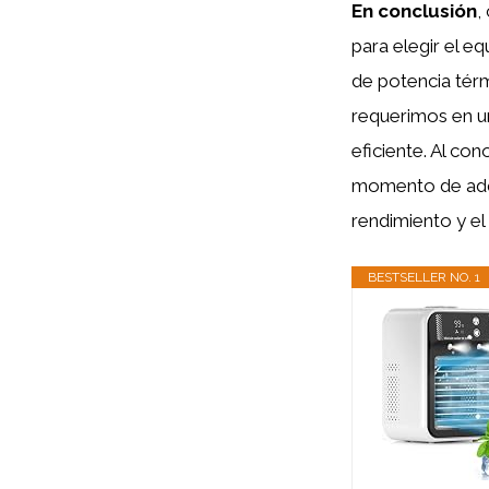
En conclusión
,
para elegir el e
de potencia térm
requerimos en u
eficiente. Al c
momento de adqu
rendimiento y e
BESTSELLER NO. 1