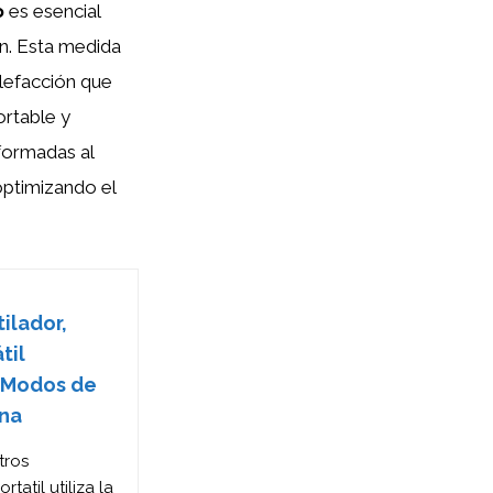
o
es esencial
n. Esta medida
alefacción que
ortable y
formadas al
optimizando el
ilador,
til
2 Modos de
ina
tros
tatil utiliza la