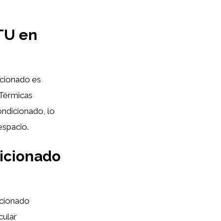
BTU en
icionado es
 Térmicas
ondicionado, lo
espacio.
dicionado
icionado
cular