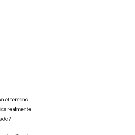
n el término
fica realmente
nado?