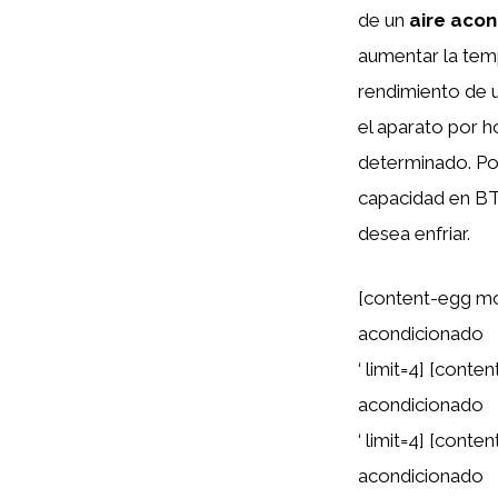
de un
aire aco
aumentar la temp
rendimiento de u
el aparato por h
determinado. Por 
capacidad en BT
desea enfriar.
[content-egg mo
acondicionado
‘ limit=4] [cont
acondicionado
‘ limit=4] [cont
acondicionado