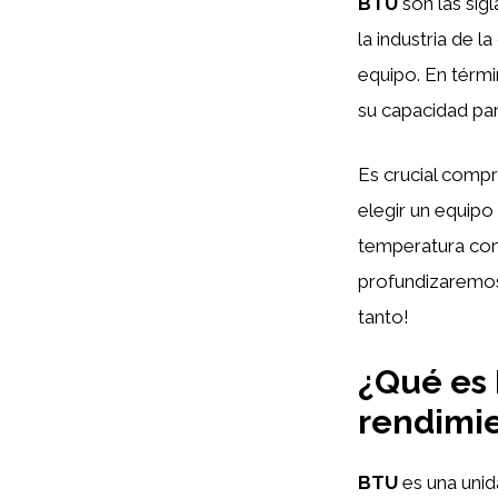
BTU
son las sig
la industria de 
equipo. En térm
su capacidad par
Es crucial compr
elegir un equip
temperatura conf
profundizaremos
tanto!
¿Qué es 
rendimie
BTU
es una unid