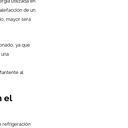
rgía utilizada en
calefacción de un
do, mayor será
cionado, ya que
 una
Mantente al
 el
 refrigeración