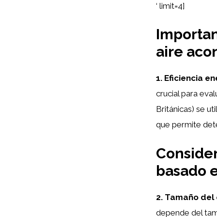
‘ limit=4]
Importan
aire aco
1. Eficiencia e
crucial para eva
Británicas) se u
que permite det
Consider
basado 
2. Tamaño del 
depende del tama