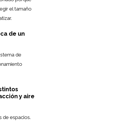
egir el tamaño
tizar.
ica de un
sistema de
ionamiento
stintos
cción y aire
 de espacios.