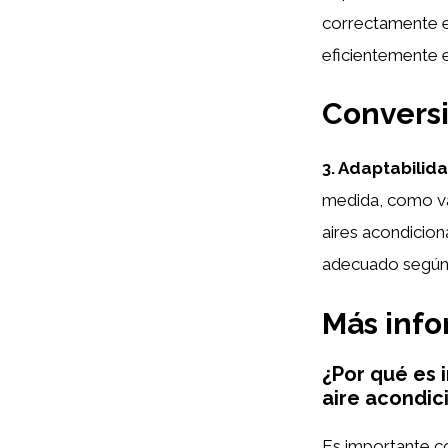
correctamente es
eficientemente e
Conversi
3. Adaptabilida
medida, como vat
aires acondicion
adecuado según 
Más inf
¿Por qué es 
aire acondic
Es importante co