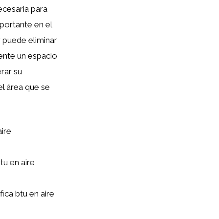
cesaria para
portante en el
 puede eliminar
mente un espacio
erar su
l área que se
ire
tu en aire
ica btu en aire