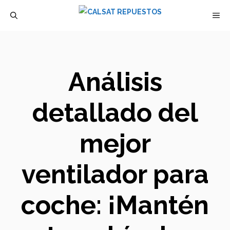
Saltar
M
al
contenido
Análisis
detallado del
mejor
ventilador para
coche: ¡Mantén